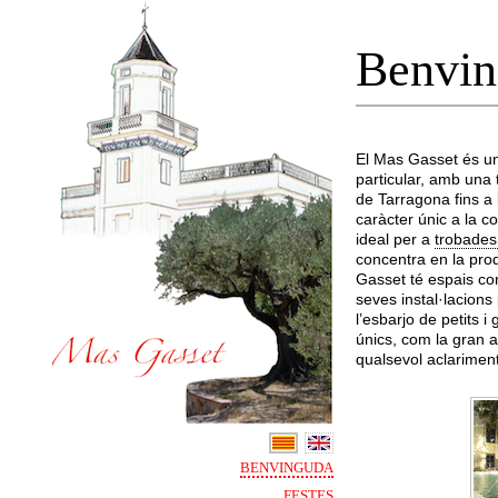
Benvin
El Mas Gasset és un
particular, amb una 
de Tarragona fins a l
caràcter únic a la c
ideal per a
trobades 
concentra en la prod
Gasset té espais cons
seves instal·lacions
l’esbarjo de petits 
únics, com la gran a
qualsevol aclariment
BENVINGUDA
FESTES